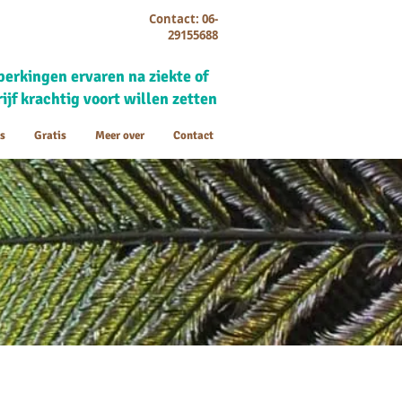
Contact: 06-
29155688
erkingen ervaren na ziekte of
ijf krachtig voort willen zetten
s
Gratis
Meer over
Contact