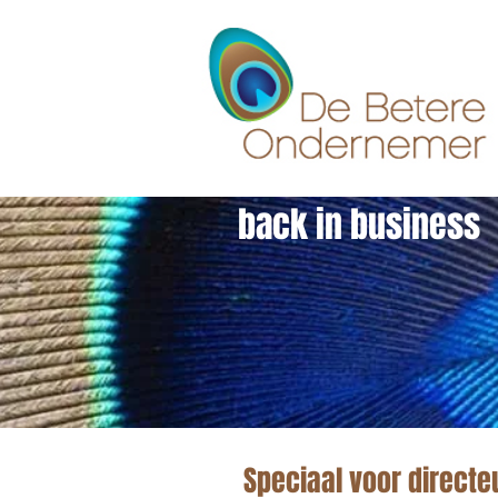
back in business
Speciaal voor directe