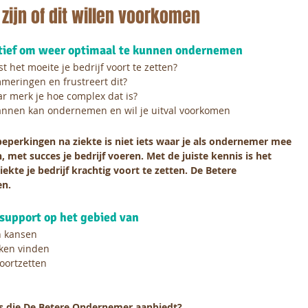
 zijn of dit willen voorkomen
tief om weer optimaal te kunnen ondernemen
t het moeite je bedrijf voort te zetten?
mmeringen en frustreert dit?
ar merk je hoe complex dat is?
spannen kan ondernemen en
wil je uitval voorkomen
eperkingen na ziekte is niet iets waar je als ondernemer mee
 met succes je bedrijf voeren. Met de juiste kennis is het
iekte je bedrijf krachtig voort te zetten. De Betere
en.
support op het gebied van
n kansen
ken vinden
voortzetten
 die De Betere Ondernemer aanbiedt?