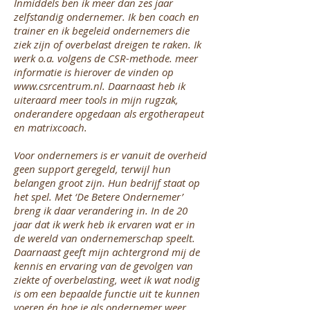
Inmiddels ben ik meer dan zes jaar
zelfstandig ondernemer. Ik ben coach en
trainer en ik begeleid ondernemers die
ziek zijn of overbelast dreigen te raken. Ik
werk o.a. volgens de CSR-methode. meer
informatie is hierover de vinden op
www.csrcentrum.nl
. Daarnaast heb ik
uiteraard meer tools in mijn rugzak,
onderandere opgedaan als ergotherapeut
en matrixcoach.
Voor ondernemers is er vanuit de overheid
geen support geregeld, terwijl hun
belangen groot zijn. Hun bedrijf staat op
het spel. Met ‘De Betere Ondernemer’
breng ik daar verandering in. In de 20
jaar dat ik werk heb ik ervaren wat er in
de wereld van ondernemerschap speelt.
Daarnaast geeft mijn achtergrond mij de
kennis en ervaring van de gevolgen van
ziekte of overbelasting, weet ik wat nodig
is om een bepaalde functie uit te kunnen
voeren én hoe je als ondernemer weer